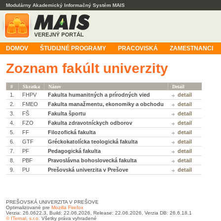
Modulárny Akademický Informačný Systém MAIS
DOMOV
ŠTUDIJNÉ PROGRAMY
PRACOVISKÁ
ZAMESTNANCI
Zoznam fakúlt univerzity
#
Skratka
Názov
Detail
1.
FHPV
Fakulta humanitných a prírodných vied
detail
2.
FMEO
Fakulta manažmentu, ekonomiky a obchodu
detail
3.
FŠ
Fakulta športu
detail
4.
FZO
Fakulta zdravotníckych odborov
detail
5.
FF
Filozofická fakulta
detail
6.
GTF
Gréckokatolícka teologická fakulta
detail
7.
PF
Pedagogická fakulta
detail
8.
PBF
Pravoslávna bohoslovecká fakulta
detail
9.
PU
Prešovská univerzita v Prešove
detail
PREŠOVSKÁ UNIVERZITA V PREŠOVE
Optimalizované pre
Mozilla Firefox
Verzia: 26.0622.3, Build: 22.06.2026, Release: 22.06.2026, Verzia DB: 26.6.18.1
© ITernal, s.r.o.
Všetky práva vyhradené