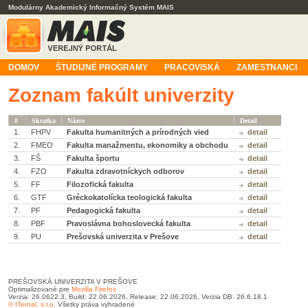
Modulárny Akademický Informačný Systém MAIS
DOMOV
ŠTUDIJNÉ PROGRAMY
PRACOVISKÁ
ZAMESTNANCI
Zoznam fakúlt univerzity
#
Skratka
Názov
Detail
1.
FHPV
Fakulta humanitných a prírodných vied
detail
2.
FMEO
Fakulta manažmentu, ekonomiky a obchodu
detail
3.
FŠ
Fakulta športu
detail
4.
FZO
Fakulta zdravotníckych odborov
detail
5.
FF
Filozofická fakulta
detail
6.
GTF
Gréckokatolícka teologická fakulta
detail
7.
PF
Pedagogická fakulta
detail
8.
PBF
Pravoslávna bohoslovecká fakulta
detail
9.
PU
Prešovská univerzita v Prešove
detail
PREŠOVSKÁ UNIVERZITA V PREŠOVE
Optimalizované pre
Mozilla Firefox
Verzia: 26.0622.3, Build: 22.06.2026, Release: 22.06.2026, Verzia DB: 26.6.18.1
© ITernal, s.r.o.
Všetky práva vyhradené