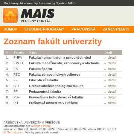
Modulárny Akademický Informačný Systém MAIS
DOMOV
ŠTUDIJNÉ PROGRAMY
PRACOVISKÁ
ZAMESTNANCI
Zoznam fakúlt univerzity
#
Skratka
Názov
Detail
1.
FHPV
Fakulta humanitných a prírodných vied
detail
2.
FMEO
Fakulta manažmentu, ekonomiky a obchodu
detail
3.
FŠ
Fakulta športu
detail
4.
FZO
Fakulta zdravotníckych odborov
detail
5.
FF
Filozofická fakulta
detail
6.
GTF
Gréckokatolícka teologická fakulta
detail
7.
PF
Pedagogická fakulta
detail
8.
PBF
Pravoslávna bohoslovecká fakulta
detail
9.
PU
Prešovská univerzita v Prešove
detail
PREŠOVSKÁ UNIVERZITA V PREŠOVE
Optimalizované pre
Mozilla Firefox
Verzia: 26.0622.3, Build: 22.06.2026, Release: 22.06.2026, Verzia DB: 26.6.18.1
© ITernal, s.r.o.
Všetky práva vyhradené