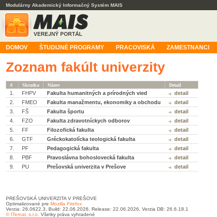
Modulárny Akademický Informačný Systém MAIS
DOMOV
ŠTUDIJNÉ PROGRAMY
PRACOVISKÁ
ZAMESTNANCI
Zoznam fakúlt univerzity
#
Skratka
Názov
Detail
1.
FHPV
Fakulta humanitných a prírodných vied
detail
2.
FMEO
Fakulta manažmentu, ekonomiky a obchodu
detail
3.
FŠ
Fakulta športu
detail
4.
FZO
Fakulta zdravotníckych odborov
detail
5.
FF
Filozofická fakulta
detail
6.
GTF
Gréckokatolícka teologická fakulta
detail
7.
PF
Pedagogická fakulta
detail
8.
PBF
Pravoslávna bohoslovecká fakulta
detail
9.
PU
Prešovská univerzita v Prešove
detail
PREŠOVSKÁ UNIVERZITA V PREŠOVE
Optimalizované pre
Mozilla Firefox
Verzia: 26.0622.3, Build: 22.06.2026, Release: 22.06.2026, Verzia DB: 26.6.18.1
© ITernal, s.r.o.
Všetky práva vyhradené