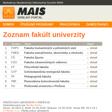
Modulárny Akademický Informačný Systém MAIS
DOMOV
ŠTUDIJNÉ PROGRAMY
PRACOVISKÁ
ZAMESTNANCI
Zoznam fakúlt univerzity
#
Skratka
Názov
Detail
1.
FHPV
Fakulta humanitných a prírodných vied
detail
2.
FMEO
Fakulta manažmentu, ekonomiky a obchodu
detail
3.
FŠ
Fakulta športu
detail
4.
FZO
Fakulta zdravotníckych odborov
detail
5.
FF
Filozofická fakulta
detail
6.
GTF
Gréckokatolícka teologická fakulta
detail
7.
PF
Pedagogická fakulta
detail
8.
PBF
Pravoslávna bohoslovecká fakulta
detail
9.
PU
Prešovská univerzita v Prešove
detail
PREŠOVSKÁ UNIVERZITA V PREŠOVE
Optimalizované pre
Mozilla Firefox
Verzia: 26.0622.3, Build: 22.06.2026, Release: 22.06.2026, Verzia DB: 26.6.18.1
© ITernal, s.r.o.
Všetky práva vyhradené