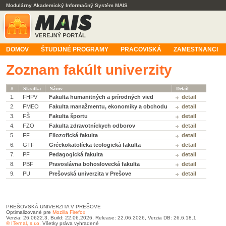
Modulárny Akademický Informačný Systém MAIS
DOMOV
ŠTUDIJNÉ PROGRAMY
PRACOVISKÁ
ZAMESTNANCI
Zoznam fakúlt univerzity
#
Skratka
Názov
Detail
1.
FHPV
Fakulta humanitných a prírodných vied
detail
2.
FMEO
Fakulta manažmentu, ekonomiky a obchodu
detail
3.
FŠ
Fakulta športu
detail
4.
FZO
Fakulta zdravotníckych odborov
detail
5.
FF
Filozofická fakulta
detail
6.
GTF
Gréckokatolícka teologická fakulta
detail
7.
PF
Pedagogická fakulta
detail
8.
PBF
Pravoslávna bohoslovecká fakulta
detail
9.
PU
Prešovská univerzita v Prešove
detail
PREŠOVSKÁ UNIVERZITA V PREŠOVE
Optimalizované pre
Mozilla Firefox
Verzia: 26.0622.3, Build: 22.06.2026, Release: 22.06.2026, Verzia DB: 26.6.18.1
© ITernal, s.r.o.
Všetky práva vyhradené