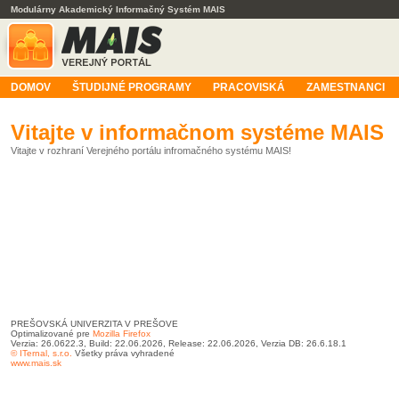
Modulárny Akademický Informačný Systém MAIS
DOMOV
ŠTUDIJNÉ PROGRAMY
PRACOVISKÁ
ZAMESTNANCI
Vitajte v informačnom systéme MAIS
Vitajte v rozhraní Verejného portálu infromačného systému MAIS!
PREŠOVSKÁ UNIVERZITA V PREŠOVE
Optimalizované pre
Mozilla Firefox
Verzia: 26.0622.3, Build: 22.06.2026, Release: 22.06.2026, Verzia DB: 26.6.18.1
© ITernal, s.r.o.
Všetky práva vyhradené
www.mais.sk