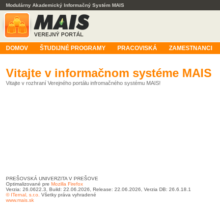
Modulárny Akademický Informačný Systém MAIS
DOMOV
ŠTUDIJNÉ PROGRAMY
PRACOVISKÁ
ZAMESTNANCI
Vitajte v informačnom systéme MAIS
Vitajte v rozhraní Verejného portálu infromačného systému MAIS!
PREŠOVSKÁ UNIVERZITA V PREŠOVE
Optimalizované pre
Mozilla Firefox
Verzia: 26.0622.3, Build: 22.06.2026, Release: 22.06.2026, Verzia DB: 26.6.18.1
© ITernal, s.r.o.
Všetky práva vyhradené
www.mais.sk