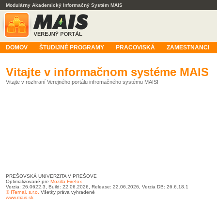
Modulárny Akademický Informačný Systém MAIS
DOMOV
ŠTUDIJNÉ PROGRAMY
PRACOVISKÁ
ZAMESTNANCI
Vitajte v informačnom systéme MAIS
Vitajte v rozhraní Verejného portálu infromačného systému MAIS!
PREŠOVSKÁ UNIVERZITA V PREŠOVE
Optimalizované pre
Mozilla Firefox
Verzia: 26.0622.3, Build: 22.06.2026, Release: 22.06.2026, Verzia DB: 26.6.18.1
© ITernal, s.r.o.
Všetky práva vyhradené
www.mais.sk