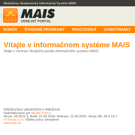
Modulárny Akademický Informačný Systém MAIS
DOMOV
ŠTUDIJNÉ PROGRAMY
PRACOVISKÁ
ZAMESTNANCI
Vitajte v informačnom systéme MAIS
Vitajte v rozhraní Verejného portálu infromačného systému MAIS!
PREŠOVSKÁ UNIVERZITA V PREŠOVE
Optimalizované pre
Mozilla Firefox
Verzia: 26.0622.3, Build: 22.06.2026, Release: 22.06.2026, Verzia DB: 26.6.18.1
© ITernal, s.r.o.
Všetky práva vyhradené
www.mais.sk