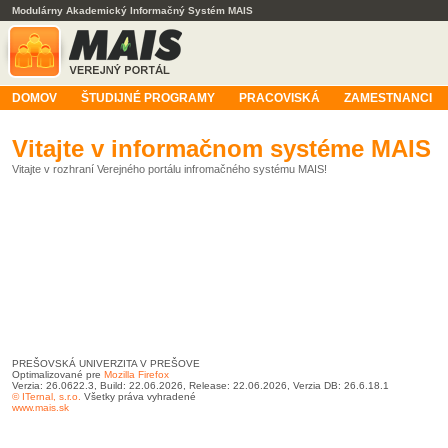
Modulárny Akademický Informačný Systém MAIS
DOMOV
ŠTUDIJNÉ PROGRAMY
PRACOVISKÁ
ZAMESTNANCI
Vitajte v informačnom systéme MAIS
Vitajte v rozhraní Verejného portálu infromačného systému MAIS!
PREŠOVSKÁ UNIVERZITA V PREŠOVE
Optimalizované pre
Mozilla Firefox
Verzia: 26.0622.3, Build: 22.06.2026, Release: 22.06.2026, Verzia DB: 26.6.18.1
© ITernal, s.r.o.
Všetky práva vyhradené
www.mais.sk