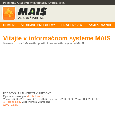
Modulárny Akademický Informačný Systém MAIS
DOMOV
ŠTUDIJNÉ PROGRAMY
PRACOVISKÁ
ZAMESTNANCI
Vitajte v informačnom systéme MAIS
Vitajte v rozhraní Verejného portálu infromačného systému MAIS!
PREŠOVSKÁ UNIVERZITA V PREŠOVE
Optimalizované pre
Mozilla Firefox
Verzia: 26.0622.3, Build: 22.06.2026, Release: 22.06.2026, Verzia DB: 26.6.18.1
© ITernal, s.r.o.
Všetky práva vyhradené
www.mais.sk