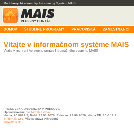
Modulárny Akademický Informačný Systém MAIS
DOMOV
ŠTUDIJNÉ PROGRAMY
PRACOVISKÁ
ZAMESTNANCI
Vitajte v informačnom systéme MAIS
Vitajte v rozhraní Verejného portálu infromačného systému MAIS!
PREŠOVSKÁ UNIVERZITA V PREŠOVE
Optimalizované pre
Mozilla Firefox
Verzia: 26.0622.3, Build: 22.06.2026, Release: 22.06.2026, Verzia DB: 26.6.18.1
© ITernal, s.r.o.
Všetky práva vyhradené
www.mais.sk