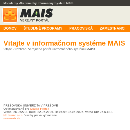
Modulárny Akademický Informačný Systém MAIS
DOMOV
ŠTUDIJNÉ PROGRAMY
PRACOVISKÁ
ZAMESTNANCI
Vitajte v informačnom systéme MAIS
Vitajte v rozhraní Verejného portálu infromačného systému MAIS!
PREŠOVSKÁ UNIVERZITA V PREŠOVE
Optimalizované pre
Mozilla Firefox
Verzia: 26.0622.3, Build: 22.06.2026, Release: 22.06.2026, Verzia DB: 26.6.18.1
© ITernal, s.r.o.
Všetky práva vyhradené
www.mais.sk