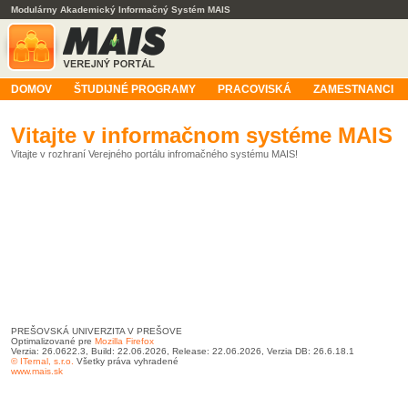
Modulárny Akademický Informačný Systém MAIS
DOMOV
ŠTUDIJNÉ PROGRAMY
PRACOVISKÁ
ZAMESTNANCI
Vitajte v informačnom systéme MAIS
Vitajte v rozhraní Verejného portálu infromačného systému MAIS!
PREŠOVSKÁ UNIVERZITA V PREŠOVE
Optimalizované pre
Mozilla Firefox
Verzia: 26.0622.3, Build: 22.06.2026, Release: 22.06.2026, Verzia DB: 26.6.18.1
© ITernal, s.r.o.
Všetky práva vyhradené
www.mais.sk