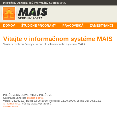
Modulárny Akademický Informačný Systém MAIS
DOMOV
ŠTUDIJNÉ PROGRAMY
PRACOVISKÁ
ZAMESTNANCI
Vitajte v informačnom systéme MAIS
Vitajte v rozhraní Verejného portálu infromačného systému MAIS!
PREŠOVSKÁ UNIVERZITA V PREŠOVE
Optimalizované pre
Mozilla Firefox
Verzia: 26.0622.3, Build: 22.06.2026, Release: 22.06.2026, Verzia DB: 26.6.18.1
© ITernal, s.r.o.
Všetky práva vyhradené
www.mais.sk