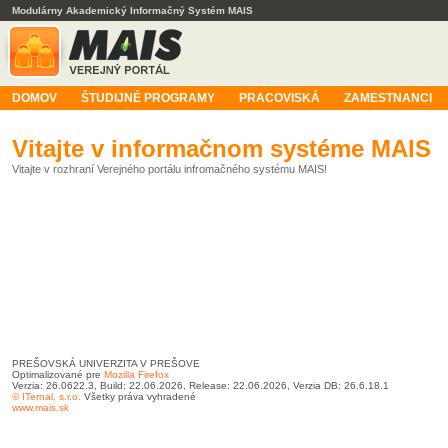
Modulárny Akademický Informačný Systém MAIS
DOMOV
ŠTUDIJNÉ PROGRAMY
PRACOVISKÁ
ZAMESTNANCI
Vitajte v informačnom systéme MAIS
Vitajte v rozhraní Verejného portálu infromačného systému MAIS!
PREŠOVSKÁ UNIVERZITA V PREŠOVE
Optimalizované pre
Mozilla Firefox
Verzia: 26.0622.3, Build: 22.06.2026, Release: 22.06.2026, Verzia DB: 26.6.18.1
© ITernal, s.r.o.
Všetky práva vyhradené
www.mais.sk