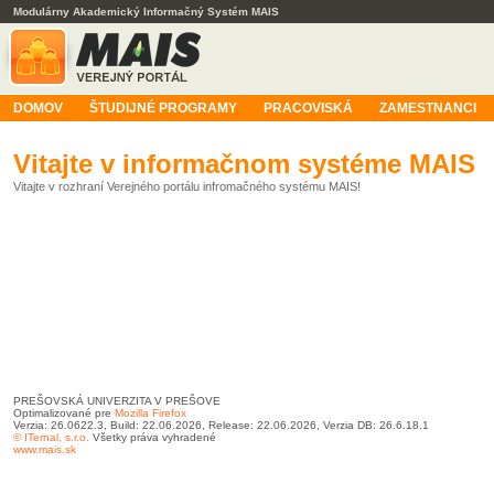
Modulárny Akademický Informačný Systém MAIS
DOMOV
ŠTUDIJNÉ PROGRAMY
PRACOVISKÁ
ZAMESTNANCI
Vitajte v informačnom systéme MAIS
Vitajte v rozhraní Verejného portálu infromačného systému MAIS!
PREŠOVSKÁ UNIVERZITA V PREŠOVE
Optimalizované pre
Mozilla Firefox
Verzia: 26.0622.3, Build: 22.06.2026, Release: 22.06.2026, Verzia DB: 26.6.18.1
© ITernal, s.r.o.
Všetky práva vyhradené
www.mais.sk