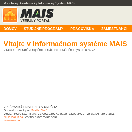
Modulárny Akademický Informačný Systém MAIS
DOMOV
ŠTUDIJNÉ PROGRAMY
PRACOVISKÁ
ZAMESTNANCI
Vitajte v informačnom systéme MAIS
Vitajte v rozhraní Verejného portálu infromačného systému MAIS!
PREŠOVSKÁ UNIVERZITA V PREŠOVE
Optimalizované pre
Mozilla Firefox
Verzia: 26.0622.3, Build: 22.06.2026, Release: 22.06.2026, Verzia DB: 26.6.18.1
© ITernal, s.r.o.
Všetky práva vyhradené
www.mais.sk