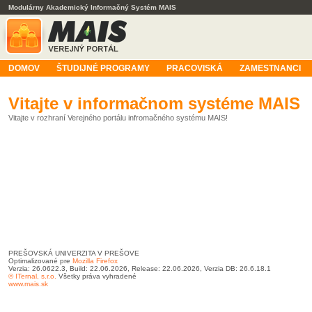
Modulárny Akademický Informačný Systém MAIS
DOMOV
ŠTUDIJNÉ PROGRAMY
PRACOVISKÁ
ZAMESTNANCI
Vitajte v informačnom systéme MAIS
Vitajte v rozhraní Verejného portálu infromačného systému MAIS!
PREŠOVSKÁ UNIVERZITA V PREŠOVE
Optimalizované pre
Mozilla Firefox
Verzia: 26.0622.3, Build: 22.06.2026, Release: 22.06.2026, Verzia DB: 26.6.18.1
© ITernal, s.r.o.
Všetky práva vyhradené
www.mais.sk