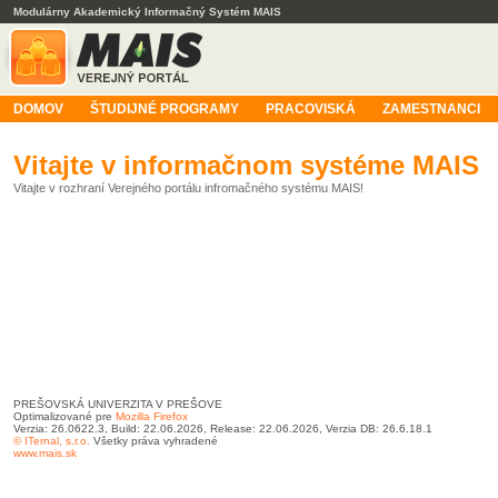
Modulárny Akademický Informačný Systém MAIS
DOMOV
ŠTUDIJNÉ PROGRAMY
PRACOVISKÁ
ZAMESTNANCI
Vitajte v informačnom systéme MAIS
Vitajte v rozhraní Verejného portálu infromačného systému MAIS!
PREŠOVSKÁ UNIVERZITA V PREŠOVE
Optimalizované pre
Mozilla Firefox
Verzia: 26.0622.3, Build: 22.06.2026, Release: 22.06.2026, Verzia DB: 26.6.18.1
© ITernal, s.r.o.
Všetky práva vyhradené
www.mais.sk