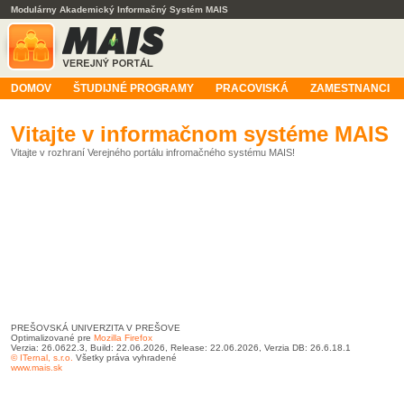
Modulárny Akademický Informačný Systém MAIS
DOMOV
ŠTUDIJNÉ PROGRAMY
PRACOVISKÁ
ZAMESTNANCI
Vitajte v informačnom systéme MAIS
Vitajte v rozhraní Verejného portálu infromačného systému MAIS!
PREŠOVSKÁ UNIVERZITA V PREŠOVE
Optimalizované pre
Mozilla Firefox
Verzia: 26.0622.3, Build: 22.06.2026, Release: 22.06.2026, Verzia DB: 26.6.18.1
© ITernal, s.r.o.
Všetky práva vyhradené
www.mais.sk