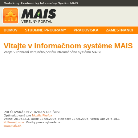
Modulárny Akademický Informačný Systém MAIS
DOMOV
ŠTUDIJNÉ PROGRAMY
PRACOVISKÁ
ZAMESTNANCI
Vitajte v informačnom systéme MAIS
Vitajte v rozhraní Verejného portálu infromačného systému MAIS!
PREŠOVSKÁ UNIVERZITA V PREŠOVE
Optimalizované pre
Mozilla Firefox
Verzia: 26.0622.3, Build: 22.06.2026, Release: 22.06.2026, Verzia DB: 26.6.18.1
© ITernal, s.r.o.
Všetky práva vyhradené
www.mais.sk