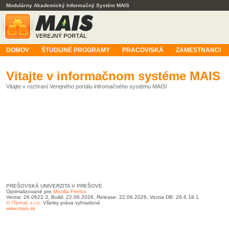
Modulárny Akademický Informačný Systém MAIS
DOMOV
ŠTUDIJNÉ PROGRAMY
PRACOVISKÁ
ZAMESTNANCI
Vitajte v informačnom systéme MAIS
Vitajte v rozhraní Verejného portálu infromačného systému MAIS!
PREŠOVSKÁ UNIVERZITA V PREŠOVE
Optimalizované pre
Mozilla Firefox
Verzia: 26.0622.3, Build: 22.06.2026, Release: 22.06.2026, Verzia DB: 26.6.18.1
© ITernal, s.r.o.
Všetky práva vyhradené
www.mais.sk