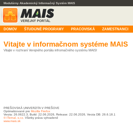
Modulárny Akademický Informačný Systém MAIS
DOMOV
ŠTUDIJNÉ PROGRAMY
PRACOVISKÁ
ZAMESTNANCI
Vitajte v informačnom systéme MAIS
Vitajte v rozhraní Verejného portálu infromačného systému MAIS!
PREŠOVSKÁ UNIVERZITA V PREŠOVE
Optimalizované pre
Mozilla Firefox
Verzia: 26.0622.3, Build: 22.06.2026, Release: 22.06.2026, Verzia DB: 26.6.18.1
© ITernal, s.r.o.
Všetky práva vyhradené
www.mais.sk