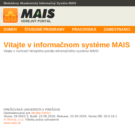
Modulárny Akademický Informačný Systém MAIS
DOMOV
ŠTUDIJNÉ PROGRAMY
PRACOVISKÁ
ZAMESTNANCI
Vitajte v informačnom systéme MAIS
Vitajte v rozhraní Verejného portálu infromačného systému MAIS!
PREŠOVSKÁ UNIVERZITA V PREŠOVE
Optimalizované pre
Mozilla Firefox
Verzia: 26.0622.3, Build: 22.06.2026, Release: 22.06.2026, Verzia DB: 26.6.18.1
© ITernal, s.r.o.
Všetky práva vyhradené
www.mais.sk