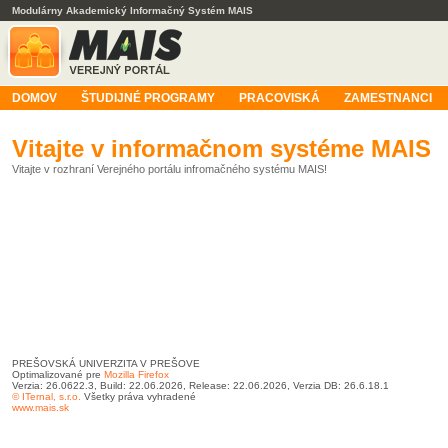
Modulárny Akademický Informačný Systém MAIS
DOMOV
ŠTUDIJNÉ PROGRAMY
PRACOVISKÁ
ZAMESTNANCI
Vitajte v informačnom systéme MAIS
Vitajte v rozhraní Verejného portálu infromačného systému MAIS!
PREŠOVSKÁ UNIVERZITA V PREŠOVE
Optimalizované pre
Mozilla Firefox
Verzia: 26.0622.3, Build: 22.06.2026, Release: 22.06.2026, Verzia DB: 26.6.18.1
© ITernal, s.r.o.
Všetky práva vyhradené
www.mais.sk