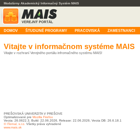
Modulárny Akademický Informačný Systém MAIS
DOMOV
ŠTUDIJNÉ PROGRAMY
PRACOVISKÁ
ZAMESTNANCI
Vitajte v informačnom systéme MAIS
Vitajte v rozhraní Verejného portálu infromačného systému MAIS!
PREŠOVSKÁ UNIVERZITA V PREŠOVE
Optimalizované pre
Mozilla Firefox
Verzia: 26.0622.3, Build: 22.06.2026, Release: 22.06.2026, Verzia DB: 26.6.18.1
© ITernal, s.r.o.
Všetky práva vyhradené
www.mais.sk