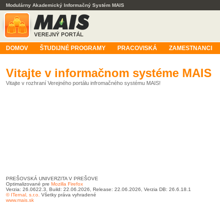
Modulárny Akademický Informačný Systém MAIS
DOMOV
ŠTUDIJNÉ PROGRAMY
PRACOVISKÁ
ZAMESTNANCI
Vitajte v informačnom systéme MAIS
Vitajte v rozhraní Verejného portálu infromačného systému MAIS!
PREŠOVSKÁ UNIVERZITA V PREŠOVE
Optimalizované pre
Mozilla Firefox
Verzia: 26.0622.3, Build: 22.06.2026, Release: 22.06.2026, Verzia DB: 26.6.18.1
© ITernal, s.r.o.
Všetky práva vyhradené
www.mais.sk