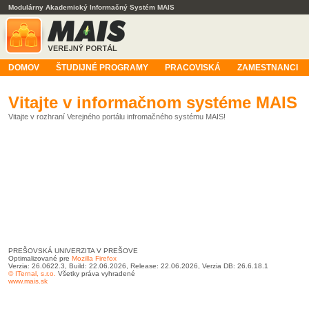
Modulárny Akademický Informačný Systém MAIS
DOMOV
ŠTUDIJNÉ PROGRAMY
PRACOVISKÁ
ZAMESTNANCI
Vitajte v informačnom systéme MAIS
Vitajte v rozhraní Verejného portálu infromačného systému MAIS!
PREŠOVSKÁ UNIVERZITA V PREŠOVE
Optimalizované pre
Mozilla Firefox
Verzia: 26.0622.3, Build: 22.06.2026, Release: 22.06.2026, Verzia DB: 26.6.18.1
© ITernal, s.r.o.
Všetky práva vyhradené
www.mais.sk