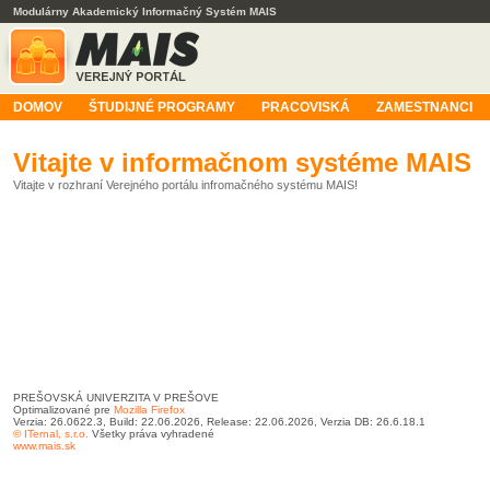
Modulárny Akademický Informačný Systém MAIS
DOMOV
ŠTUDIJNÉ PROGRAMY
PRACOVISKÁ
ZAMESTNANCI
Vitajte v informačnom systéme MAIS
Vitajte v rozhraní Verejného portálu infromačného systému MAIS!
PREŠOVSKÁ UNIVERZITA V PREŠOVE
Optimalizované pre
Mozilla Firefox
Verzia: 26.0622.3, Build: 22.06.2026, Release: 22.06.2026, Verzia DB: 26.6.18.1
© ITernal, s.r.o.
Všetky práva vyhradené
www.mais.sk