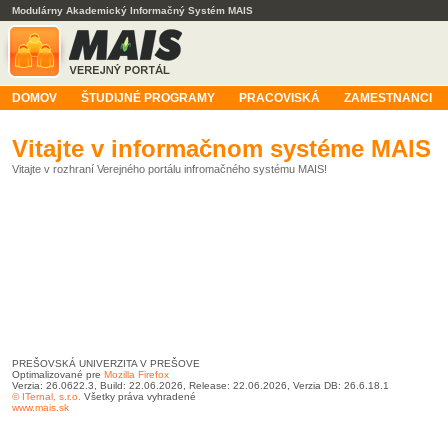
Modulárny Akademický Informačný Systém MAIS
DOMOV
ŠTUDIJNÉ PROGRAMY
PRACOVISKÁ
ZAMESTNANCI
Vitajte v informačnom systéme MAIS
Vitajte v rozhraní Verejného portálu infromačného systému MAIS!
PREŠOVSKÁ UNIVERZITA V PREŠOVE
Optimalizované pre
Mozilla Firefox
Verzia: 26.0622.3, Build: 22.06.2026, Release: 22.06.2026, Verzia DB: 26.6.18.1
© ITernal, s.r.o.
Všetky práva vyhradené
www.mais.sk