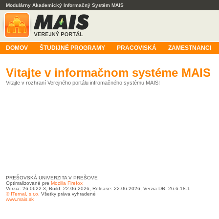
Modulárny Akademický Informačný Systém MAIS
DOMOV
ŠTUDIJNÉ PROGRAMY
PRACOVISKÁ
ZAMESTNANCI
Vitajte v informačnom systéme MAIS
Vitajte v rozhraní Verejného portálu infromačného systému MAIS!
PREŠOVSKÁ UNIVERZITA V PREŠOVE
Optimalizované pre
Mozilla Firefox
Verzia: 26.0622.3, Build: 22.06.2026, Release: 22.06.2026, Verzia DB: 26.6.18.1
© ITernal, s.r.o.
Všetky práva vyhradené
www.mais.sk