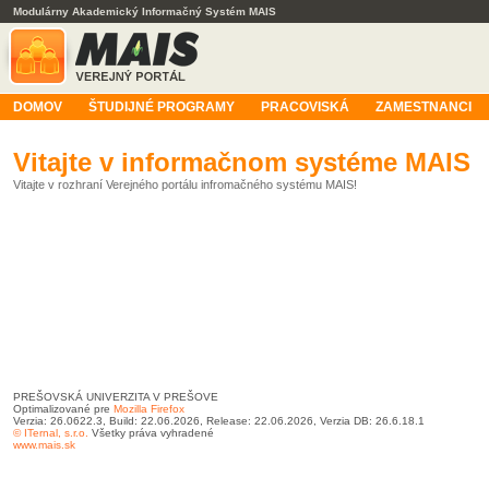
Modulárny Akademický Informačný Systém MAIS
DOMOV
ŠTUDIJNÉ PROGRAMY
PRACOVISKÁ
ZAMESTNANCI
Vitajte v informačnom systéme MAIS
Vitajte v rozhraní Verejného portálu infromačného systému MAIS!
PREŠOVSKÁ UNIVERZITA V PREŠOVE
Optimalizované pre
Mozilla Firefox
Verzia: 26.0622.3, Build: 22.06.2026, Release: 22.06.2026, Verzia DB: 26.6.18.1
© ITernal, s.r.o.
Všetky práva vyhradené
www.mais.sk