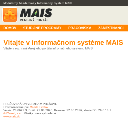
Modulárny Akademický Informačný Systém MAIS
DOMOV
ŠTUDIJNÉ PROGRAMY
PRACOVISKÁ
ZAMESTNANCI
Vitajte v informačnom systéme MAIS
Vitajte v rozhraní Verejného portálu infromačného systému MAIS!
PREŠOVSKÁ UNIVERZITA V PREŠOVE
Optimalizované pre
Mozilla Firefox
Verzia: 26.0622.3, Build: 22.06.2026, Release: 22.06.2026, Verzia DB: 26.6.18.1
© ITernal, s.r.o.
Všetky práva vyhradené
www.mais.sk