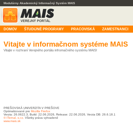
Modulárny Akademický Informačný Systém MAIS
DOMOV
ŠTUDIJNÉ PROGRAMY
PRACOVISKÁ
ZAMESTNANCI
Vitajte v informačnom systéme MAIS
Vitajte v rozhraní Verejného portálu infromačného systému MAIS!
PREŠOVSKÁ UNIVERZITA V PREŠOVE
Optimalizované pre
Mozilla Firefox
Verzia: 26.0622.3, Build: 22.06.2026, Release: 22.06.2026, Verzia DB: 26.6.18.1
© ITernal, s.r.o.
Všetky práva vyhradené
www.mais.sk