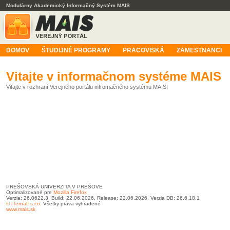
Modulárny Akademický Informačný Systém MAIS
DOMOV
ŠTUDIJNÉ PROGRAMY
PRACOVISKÁ
ZAMESTNANCI
Vitajte v informačnom systéme MAIS
Vitajte v rozhraní Verejného portálu infromačného systému MAIS!
PREŠOVSKÁ UNIVERZITA V PREŠOVE
Optimalizované pre
Mozilla Firefox
Verzia: 26.0622.3, Build: 22.06.2026, Release: 22.06.2026, Verzia DB: 26.6.18.1
© ITernal, s.r.o.
Všetky práva vyhradené
www.mais.sk