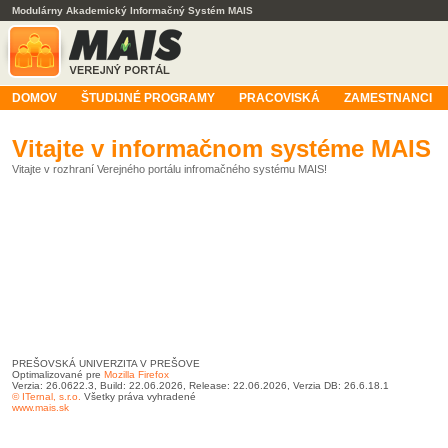
Modulárny Akademický Informačný Systém MAIS
DOMOV
ŠTUDIJNÉ PROGRAMY
PRACOVISKÁ
ZAMESTNANCI
Vitajte v informačnom systéme MAIS
Vitajte v rozhraní Verejného portálu infromačného systému MAIS!
PREŠOVSKÁ UNIVERZITA V PREŠOVE
Optimalizované pre
Mozilla Firefox
Verzia: 26.0622.3, Build: 22.06.2026, Release: 22.06.2026, Verzia DB: 26.6.18.1
© ITernal, s.r.o.
Všetky práva vyhradené
www.mais.sk