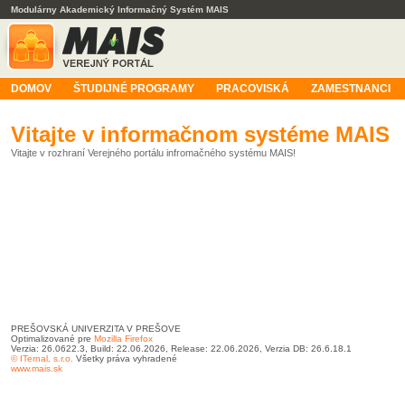
Modulárny Akademický Informačný Systém MAIS
DOMOV
ŠTUDIJNÉ PROGRAMY
PRACOVISKÁ
ZAMESTNANCI
Vitajte v informačnom systéme MAIS
Vitajte v rozhraní Verejného portálu infromačného systému MAIS!
PREŠOVSKÁ UNIVERZITA V PREŠOVE
Optimalizované pre
Mozilla Firefox
Verzia: 26.0622.3, Build: 22.06.2026, Release: 22.06.2026, Verzia DB: 26.6.18.1
© ITernal, s.r.o.
Všetky práva vyhradené
www.mais.sk