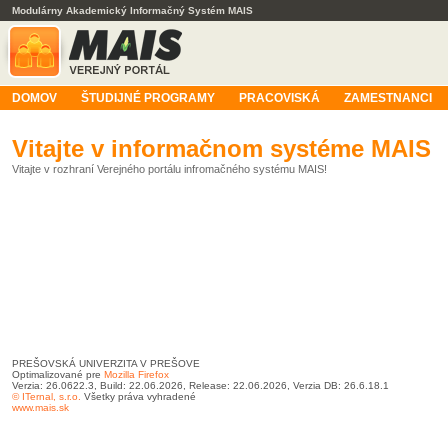
Modulárny Akademický Informačný Systém MAIS
DOMOV
ŠTUDIJNÉ PROGRAMY
PRACOVISKÁ
ZAMESTNANCI
Vitajte v informačnom systéme MAIS
Vitajte v rozhraní Verejného portálu infromačného systému MAIS!
PREŠOVSKÁ UNIVERZITA V PREŠOVE
Optimalizované pre
Mozilla Firefox
Verzia: 26.0622.3, Build: 22.06.2026, Release: 22.06.2026, Verzia DB: 26.6.18.1
© ITernal, s.r.o.
Všetky práva vyhradené
www.mais.sk