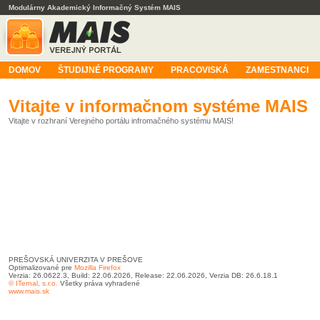
Modulárny Akademický Informačný Systém MAIS
DOMOV
ŠTUDIJNÉ PROGRAMY
PRACOVISKÁ
ZAMESTNANCI
Vitajte v informačnom systéme MAIS
Vitajte v rozhraní Verejného portálu infromačného systému MAIS!
PREŠOVSKÁ UNIVERZITA V PREŠOVE
Optimalizované pre
Mozilla Firefox
Verzia: 26.0622.3, Build: 22.06.2026, Release: 22.06.2026, Verzia DB: 26.6.18.1
© ITernal, s.r.o.
Všetky práva vyhradené
www.mais.sk