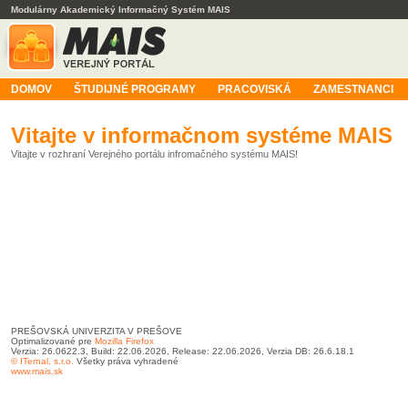
Modulárny Akademický Informačný Systém MAIS
DOMOV
ŠTUDIJNÉ PROGRAMY
PRACOVISKÁ
ZAMESTNANCI
Vitajte v informačnom systéme MAIS
Vitajte v rozhraní Verejného portálu infromačného systému MAIS!
PREŠOVSKÁ UNIVERZITA V PREŠOVE
Optimalizované pre
Mozilla Firefox
Verzia: 26.0622.3, Build: 22.06.2026, Release: 22.06.2026, Verzia DB: 26.6.18.1
© ITernal, s.r.o.
Všetky práva vyhradené
www.mais.sk