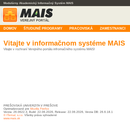
Modulárny Akademický Informačný Systém MAIS
DOMOV
ŠTUDIJNÉ PROGRAMY
PRACOVISKÁ
ZAMESTNANCI
Vitajte v informačnom systéme MAIS
Vitajte v rozhraní Verejného portálu infromačného systému MAIS!
PREŠOVSKÁ UNIVERZITA V PREŠOVE
Optimalizované pre
Mozilla Firefox
Verzia: 26.0622.3, Build: 22.06.2026, Release: 22.06.2026, Verzia DB: 26.6.18.1
© ITernal, s.r.o.
Všetky práva vyhradené
www.mais.sk